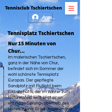
Tennisclub Tschiertschen
Anmelden
Tennisplatz Tschiertschen
Nur 15 Minuten
von
Chur...
Im malerischen Tschiertschen,
ganz in der Nähe von Chur,
befindet sich im Sommer der
wohl schönste Tennisplatz
Europas. Der gepflegte
Sandplatz mit Flutlicht beim
Eisbahnhüttli, der im Winter zum
Natureisfeld wird, liegt einen
«Mungga-Sprung» oberhalb des
Hotels Alpina. Er ist umgeben von