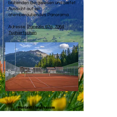
blühenden Bergwiesen und bietet
Aussicht auf ein
atemberaubendes Panorama.
Adresse:
Panezlis 67a, 7064
Tschiertschen
Kontakt / Impressum
Tennisclub Tschiertschen